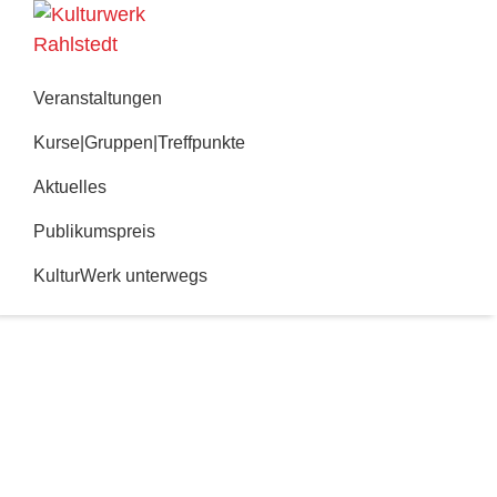
Zur
Zum
Hauptnavigation
Inhalt
Kulturwerk
springen
springen
Rahlstedt
Veranstaltungen
Kurse|Gruppen|Treffpunkte
Aktuelles
Publikumspreis
KulturWerk unterwegs