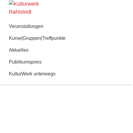
Zur
Zum
Hauptnavigation
Inhalt
Kulturwerk
springen
springen
Rahlstedt
Veranstaltungen
Kurse|Gruppen|Treffpunkte
Aktuelles
Publikumspreis
KulturWerk unterwegs