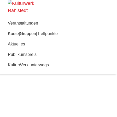
Zur
Zum
Hauptnavigation
Inhalt
Kulturwerk
springen
springen
Rahlstedt
Veranstaltungen
Kurse|Gruppen|Treffpunkte
Aktuelles
Publikumspreis
KulturWerk unterwegs