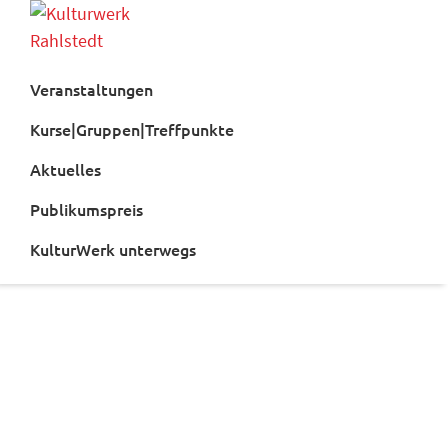
Zur
Zum
Hauptnavigation
Inhalt
Kulturwerk
springen
springen
Rahlstedt
Veranstaltungen
Kurse|Gruppen|Treffpunkte
Aktuelles
Publikumspreis
KulturWerk unterwegs