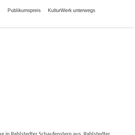
s
Publikumspreis
KulturWerk unterwegs
e in Rahlstedter Schaufenstern aus. Rahlstedter