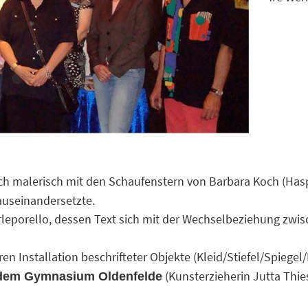
und selbst kreativ werden.
miert.
rein
ch malerisch mit den Schaufenstern von Barbara Koch (Haspa
auseinandersetzte.
rleporello, dessen Text sich mit der Wechselbeziehung zw
ren Installation beschrifteter Objekte (Kleid/Stiefel/Spiegel
(Kunsterzieherin Jutta Thi
 dem Gymnasium Oldenfelde