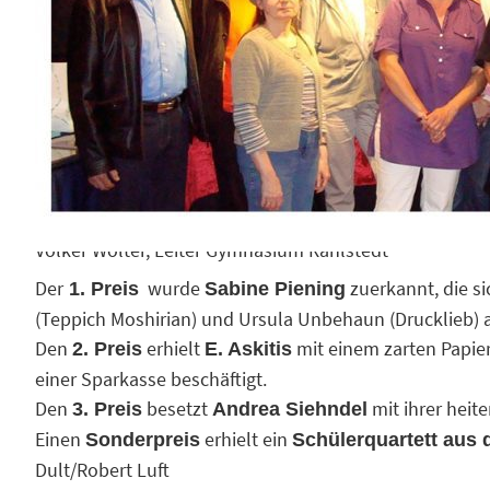
Bürger sollten sich von den Werken inspirieren lassen 
Die besten Ideen wurden von einer namhaften Jury prä
Die Mitglieder der Jury:
Andrea Vollhardt-Beifuß, Bücherhimmel
Karin Kollmann, Bücherhalle Rahlstedt
Heide-Marie Seubert, Vorsitzende Rahlstedter Kulturve
Peter Blänsdorf, Buchhändler, Galerist
Volker Wolter, Leiter Gymnasium Rahlstedt
Der
wurde
zuerkannt, die si
1. Preis
Sabine Piening
(Teppich Moshirian) und Ursula Unbehaun (Drucklieb) 
Den
erhielt
mit einem zarten Papie
2. Preis
E. Askitis
einer Sparkasse beschäftigt.
Den
besetzt
mit ihrer heite
3. Preis
Andrea Siehndel
Einen
erhielt ein
Sonderpreis
Schülerquartett aus
Dult/Robert Luft