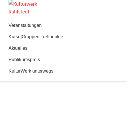
Zur
Zum
Hauptnavigation
Inhalt
Kulturwerk
springen
springen
Rahlstedt
Veranstaltungen
Kurse|Gruppen|Treffpunkte
Aktuelles
Publikumspreis
KulturWerk unterwegs