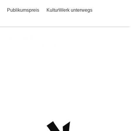
Publikumspreis
KulturWerk unterwegs