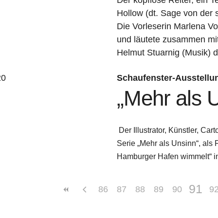
Hollow (dt. Sage von der s
Die Vorleserin Marlena Vo
und läutete zusammen mit
Helmut Stuarnig (Musik) d
20
Schaufenster-Ausstellu
„Mehr als 
Der Illustrator, Künstler, Ca
Serie „Mehr als Unsinn“, als
Hamburger Hafen wimmelt“ in
91
86
87
88
89
90
9