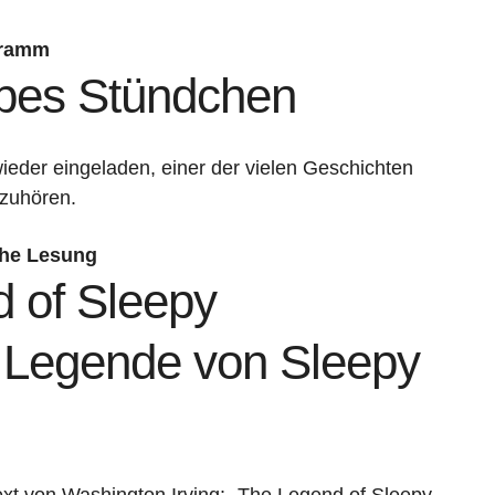
gramm
lbes Stündchen
ieder eingeladen, einer der vielen Geschichten
uzuhören.
che Lesung
 of Sleepy
 Legende von Sleepy
Text von Washington Irving: „The Legend of Sleepy