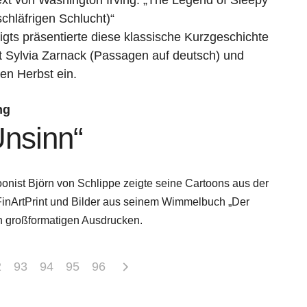
chläfrigen Schlucht)“
igts präsentierte diese klassische Kurzgeschichte
 Sylvia Zarnack (Passagen auf deutsch) und
en Herbst ein.
ng
Unsinn“
rtoonist Björn von Schlippe zeigte seine Cartoons aus der
 FinArtPrint und Bilder aus seinem Wimmelbuch „Der
 großformatigen Ausdrucken.
2
93
94
95
96