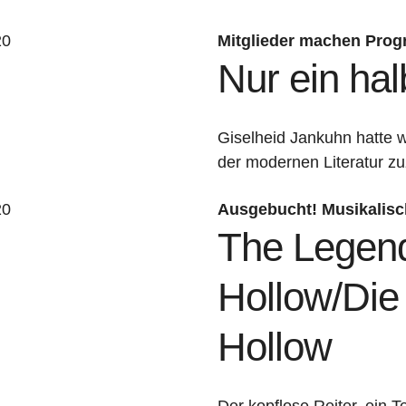
20
Mitglieder machen Pro
Nur ein ha
Giselheid Jankuhn hatte w
der modernen Literatur z
20
Ausgebucht! Musikalis
The Legend
Hollow/Die
Hollow
Der kopflose Reiter, ein 