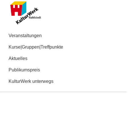
Zur
Zum
Hauptnavigation
Inhalt
springen
springen
Kulturwerk
Rahlstedt
Veranstaltungen
Kurse|Gruppen|Treffpunkte
Aktuelles
Publikumspreis
KulturWerk unterwegs