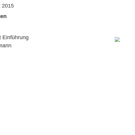
t 2015
ten
t Einführung
emann