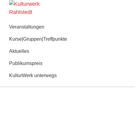
Zur
Zum
Hauptnavigation
Inhalt
Kulturwerk
springen
springen
Rahlstedt
Veranstaltungen
Kurse|Gruppen|Treffpunkte
Aktuelles
Publikumspreis
KulturWerk unterwegs