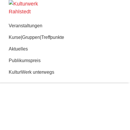
Zur
Zum
Hauptnavigation
Inhalt
Kulturwerk
springen
springen
Rahlstedt
Veranstaltungen
Kurse|Gruppen|Treffpunkte
Aktuelles
Publikumspreis
KulturWerk unterwegs