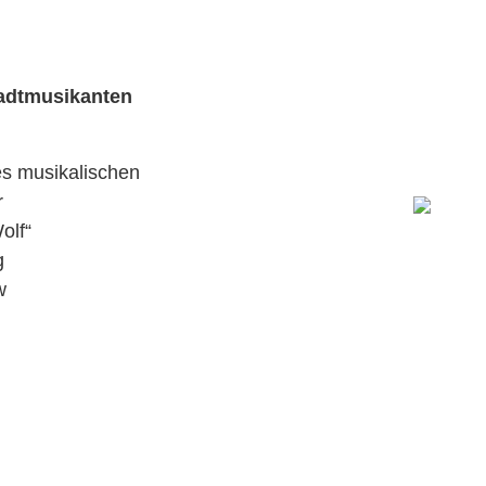
tadtmusikanten
es musikalischen
r
olf“
g
w