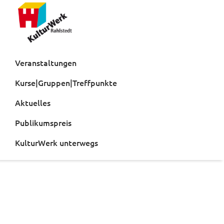
Zur
Zum
Hauptnavigation
Inhalt
springen
springen
Kulturwerk
Rahlstedt
Veranstaltungen
Kurse|Gruppen|Treffpunkte
Aktuelles
Publikumspreis
KulturWerk unterwegs