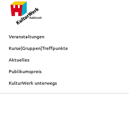
Zur
Zum
Hauptnavigation
Inhalt
springen
springen
Kulturwerk
Rahlstedt
Veranstaltungen
Kurse|Gruppen|Treffpunkte
Aktuelles
Publikumspreis
KulturWerk unterwegs