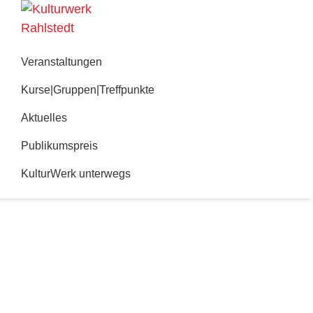
Zur
Zum
Hauptnavigation
Inhalt
Kulturwerk
springen
springen
Rahlstedt
Veranstaltungen
Kurse|Gruppen|Treffpunkte
Aktuelles
Publikumspreis
KulturWerk unterwegs