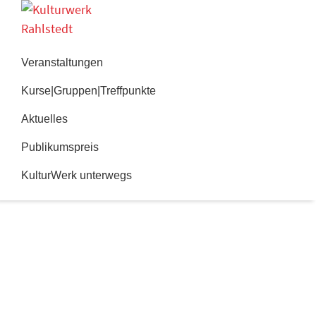
Zur
Zum
Hauptnavigation
Inhalt
Kulturwerk
springen
springen
Rahlstedt
Veranstaltungen
Kurse|Gruppen|Treffpunkte
Aktuelles
Publikumspreis
KulturWerk unterwegs