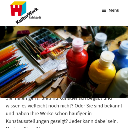
Zur
Zum
Menu
Hauptnavigation
Inhalt
springen
springen
Kulturwerk
Rahlstedt
26. Januar 2024
by
SchatzS
Sie malen gern? Sie sind künstlerisch begabt und
wissen es vielleicht noch nicht? Oder Sie sind bekannt
und haben Ihre Werke schon häufiger in
Kunstausstellungen gezeigt? Jeder kann dabei sein.