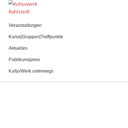
Zur
Zum
Hauptnavigation
Inhalt
Kulturwerk
springen
springen
Rahlstedt
Veranstaltungen
Kurse|Gruppen|Treffpunkte
Aktuelles
Publikumspreis
KulturWerk unterwegs