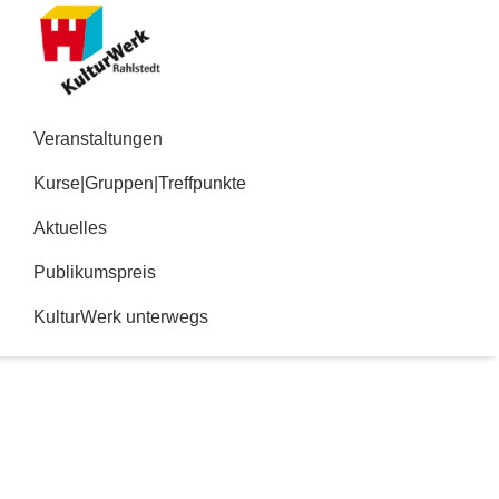
Zur
Zum
Hauptnavigation
Inhalt
springen
springen
Kulturwerk
Rahlstedt
Veranstaltungen
Kurse|Gruppen|Treffpunkte
Aktuelles
Publikumspreis
KulturWerk unterwegs