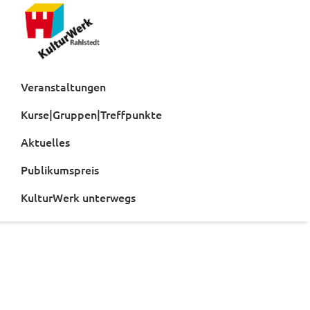
Zur
Zum
Hauptnavigation
Inhalt
springen
springen
Kulturwerk
Rahlstedt
Veranstaltungen
Kurse|Gruppen|Treffpunkte
Aktuelles
Publikumspreis
KulturWerk unterwegs