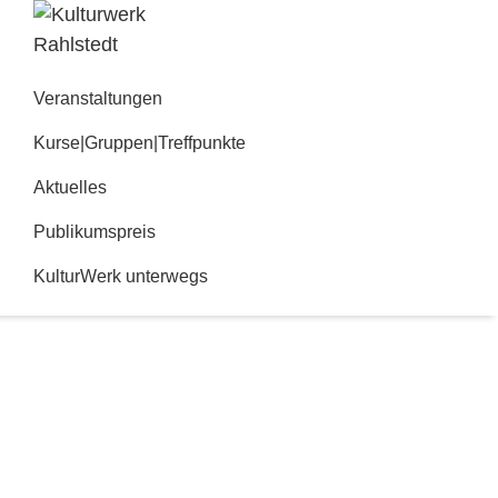
Zur
Zum
Hauptnavigation
Inhalt
Kulturwerk
springen
springen
Rahlstedt
Veranstaltungen
Kurse|Gruppen|Treffpunkte
Aktuelles
Publikumspreis
KulturWerk unterwegs