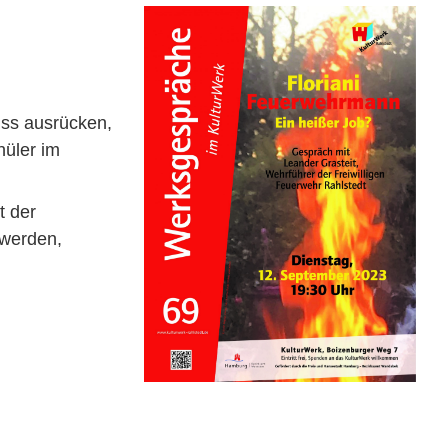
uss ausrücken,
hüler im
t der
 werden,