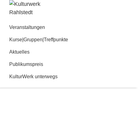
Zur
Zum
Hauptnavigation
Inhalt
Kulturwerk
springen
springen
Rahlstedt
Veranstaltungen
Kurse|Gruppen|Treffpunkte
Aktuelles
Publikumspreis
KulturWerk unterwegs