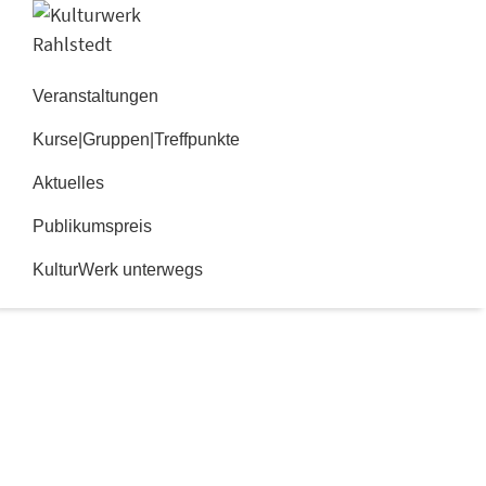
Zur
Zum
Hauptnavigation
Inhalt
Kulturwerk
springen
springen
Rahlstedt
Veranstaltungen
Kurse|Gruppen|Treffpunkte
Aktuelles
Publikumspreis
KulturWerk unterwegs