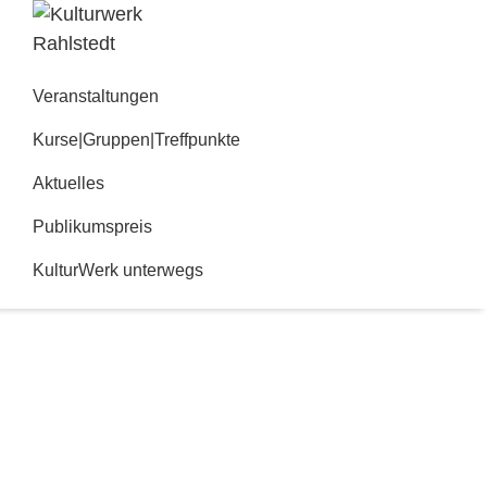
Zur
Zum
Hauptnavigation
Inhalt
Kulturwerk
springen
springen
Rahlstedt
Veranstaltungen
Kurse|Gruppen|Treffpunkte
Aktuelles
Publikumspreis
KulturWerk unterwegs