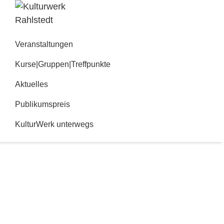
Zur
Zum
Hauptnavigation
Inhalt
Kulturwerk
springen
springen
Rahlstedt
Veranstaltungen
Kurse|Gruppen|Treffpunkte
Aktuelles
Publikumspreis
KulturWerk unterwegs