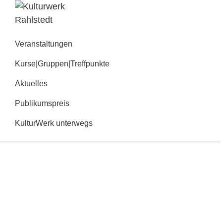
Zur
Zum
Hauptnavigation
Inhalt
Kulturwerk
springen
springen
Rahlstedt
Veranstaltungen
Kurse|Gruppen|Treffpunkte
Aktuelles
Publikumspreis
KulturWerk unterwegs