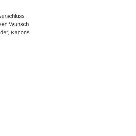
verschluss
iesen Wunsch
eder, Kanons