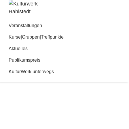
Zur
Zum
Hauptnavigation
Inhalt
Kulturwerk
springen
springen
Rahlstedt
Veranstaltungen
Kurse|Gruppen|Treffpunkte
Aktuelles
Publikumspreis
KulturWerk unterwegs