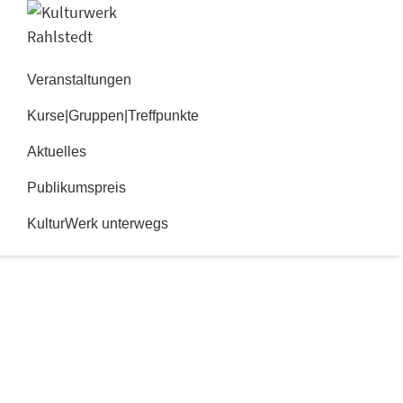
Zur
Zum
Hauptnavigation
Inhalt
Kulturwerk
springen
springen
Rahlstedt
Veranstaltungen
Kurse|Gruppen|Treffpunkte
Aktuelles
Publikumspreis
KulturWerk unterwegs