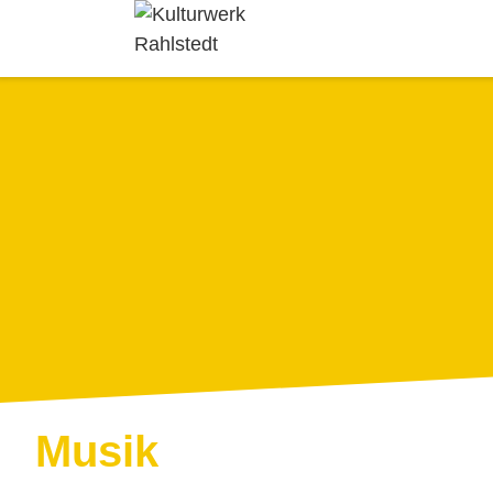
Zur
Zum
Hauptnavigation
Inhalt
Kulturwerk
springen
springen
Rahlstedt
Musik