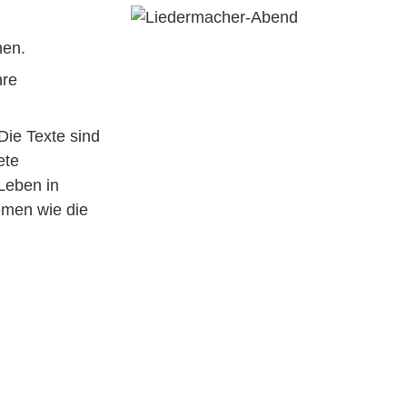
hen.
hre
Die Texte sind
ete
Leben in
emen wie die