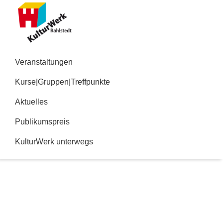
Zur
Zum
Hauptnavigation
Inhalt
springen
springen
Kulturwerk
Rahlstedt
Veranstaltungen
Kurse|Gruppen|Treffpunkte
Aktuelles
Publikumspreis
KulturWerk unterwegs