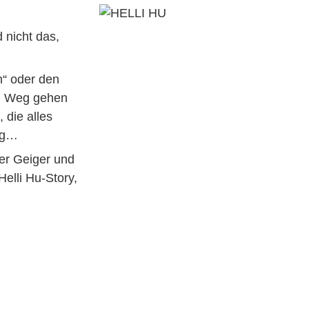
 nicht das,
n“ oder den
en Weg gehen
, die alles
ng…
er Geiger und
elli Hu-Story,