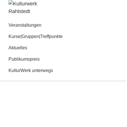
Zur
Zum
Hauptnavigation
Inhalt
Kulturwerk
springen
springen
Rahlstedt
Veranstaltungen
Kurse|Gruppen|Treffpunkte
Aktuelles
Publikumspreis
KulturWerk unterwegs