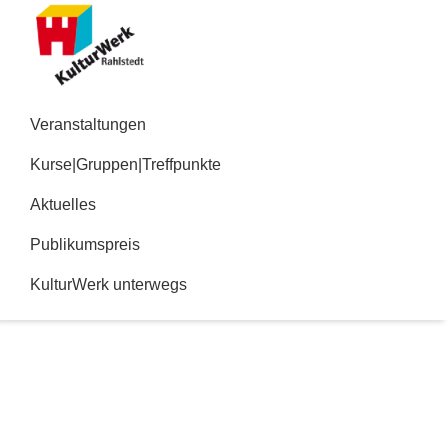
Zur
Zum
Hauptnavigation
Inhalt
springen
springen
Kulturwerk
Rahlstedt
Veranstaltungen
Kurse|Gruppen|Treffpunkte
Aktuelles
Publikumspreis
KulturWerk unterwegs