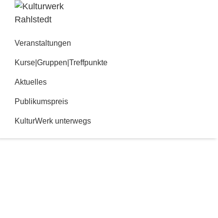
Zur
Zum
Hauptnavigation
Inhalt
Kulturwerk
springen
springen
Rahlstedt
Veranstaltungen
Kurse|Gruppen|Treffpunkte
Aktuelles
Publikumspreis
KulturWerk unterwegs