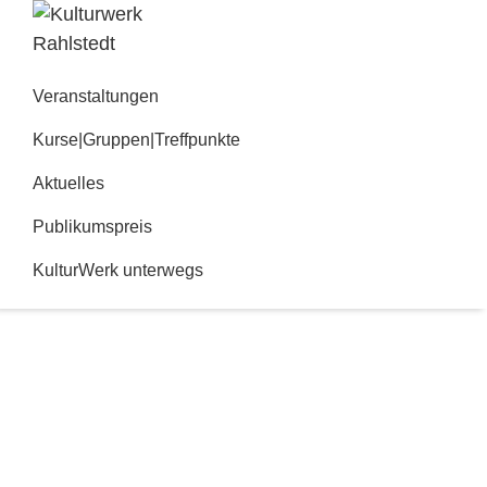
Zur
Zum
Hauptnavigation
Inhalt
Kulturwerk
springen
springen
Rahlstedt
Veranstaltungen
Kurse|Gruppen|Treffpunkte
Aktuelles
Publikumspreis
KulturWerk unterwegs