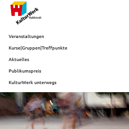
Zur
Zum
Hauptnavigation
Inhalt
springen
springen
Kulturwerk
Rahlstedt
Veranstaltungen
Kurse|Gruppen|Treffpunkte
Aktuelles
Publikumspreis
KulturWerk unterwegs