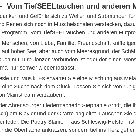
– Vom TiefSEELtauchen und anderen 
Gedanken und Gefühle sich zu Wellen und Strömungen fo
nd Perlen sich noch in Muschelschalen verstecken, daz
 Programm „Vom TiefSEELtauchen und anderen Mutprob
Menschen, von Liebe, Familie, Freundschaft, kniffelige
en auf hoher See, aber auch vom Meeresgrund, der Schä
 auch mit Turbulenzen verbunden ist oder der einen Men
mal nur schwer wieder loslässt.
esie und Musik. Es erwartet Sie eine Mischung aus Mela
 eine Suche nach dem Glück. Lassen Sie sich von ruhig
von Mainstream verzaubern.
der Ahrensburger Liedermacherin Stephanie Arndt, die i
ch) am Klavier und der Gitarre begleitet. Lauschen Sie 
nfeder. Die Poetry Slamerin aus Schleswig-Holstein ist f
r die Oberfläche ankratzen, sondern tief ins Herz gehen