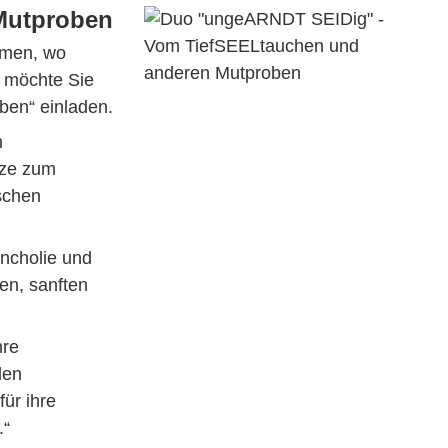
Mutproben
rmen, wo
u möchte Sie
en“ einladen.
n
tze zum
schen
ncholie und
en, sanften
hre
den
ür ihre
.“