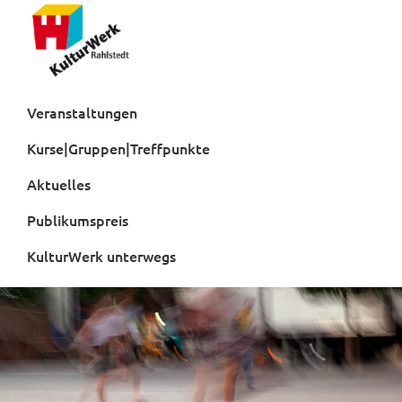
Zur
Zum
Hauptnavigation
Inhalt
springen
springen
Kulturwerk
Rahlstedt
Veranstaltungen
Kurse|Gruppen|Treffpunkte
Aktuelles
Publikumspreis
KulturWerk unterwegs