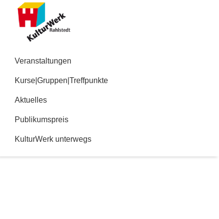
Zur
Zum
Hauptnavigation
Inhalt
springen
springen
Kulturwerk
Rahlstedt
Veranstaltungen
Kurse|Gruppen|Treffpunkte
Aktuelles
Publikumspreis
KulturWerk unterwegs