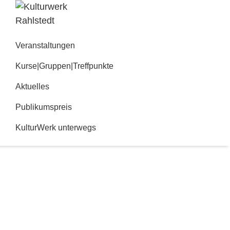
Zur
Zum
Hauptnavigation
Inhalt
Kulturwerk
springen
springen
Rahlstedt
Veranstaltungen
Kurse|Gruppen|Treffpunkte
Aktuelles
Publikumspreis
KulturWerk unterwegs