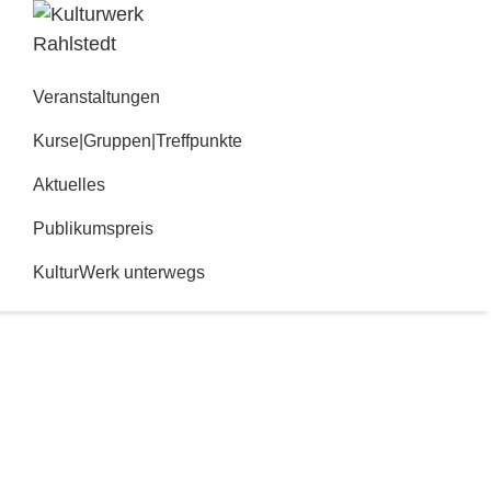
Zur
Zum
Hauptnavigation
Inhalt
Kulturwerk
springen
springen
Rahlstedt
Veranstaltungen
Kurse|Gruppen|Treffpunkte
Aktuelles
Publikumspreis
KulturWerk unterwegs