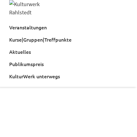
Zur
Zum
Hauptnavigation
Inhalt
Kulturwerk
springen
springen
Rahlstedt
Veranstaltungen
Kurse|Gruppen|Treffpunkte
Aktuelles
Publikumspreis
KulturWerk unterwegs